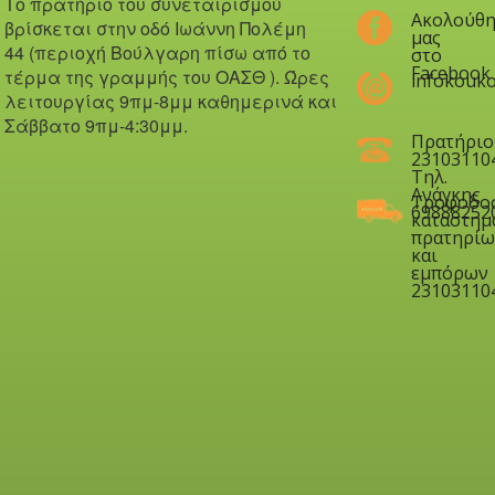
Το πρατήριο του συνεταιρισμού
Ακολούθη
βρίσκεται στην οδό Iωάννη Πολέμη
μας
44 (περιοχή Βούλγαρη πίσω από το
στο
Facebook
τέρμα της γραμμής του ΟΑΣΘ ). Ώ
ρες
infokouko
λειτουργίας 9πμ-8μμ καθημερινά και
Σάββατο 9πμ-4:30μμ.
Πρατήριο
23103110
Τηλ.
Ανάγκης
Τροφοδο
69888252
καταστημ
πρατηρίω
και
εμπόρων
23103110