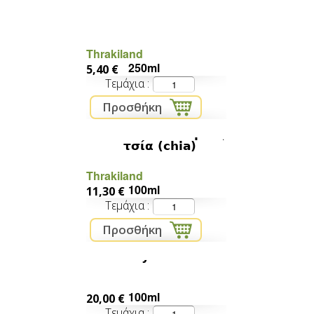
Λινέλαιο
Thrakiland
250ml
5,40 €
Τεμάχια
Έλαιο από σπόρους
τσία (chia)
Thrakiland
100ml
11,30 €
Τεμάχια
Honey after sun
100ml
20,00 €
Τεμάχια