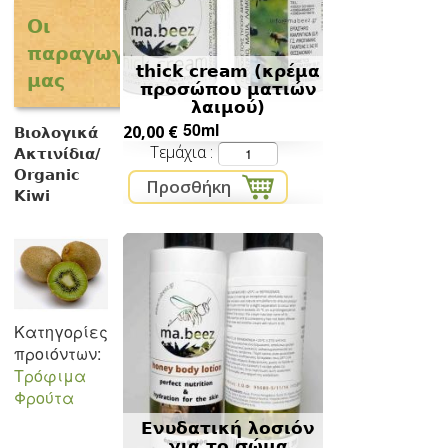
Οι
παραγωγοί
thick cream (κρέμα
μας
προσώπου ματιών
λαιμού)
50ml
20,00 €
Βιολογικά
Τεμάχια
Ακτινίδια/
Organic
Kiwi
Κατηγορίες
προιόντων:
Τρόφιμα
Φρούτα
Ενυδατική λοσιόν
για το σώμα