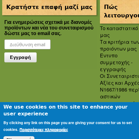
Κρατήστε επαφή μαζί μας
Πώς
λειτουργο
Για ενημερώσεις σχετικά με διανομές
To καταστατικό
προϊόντων και νέα του συνεταιρισμού
δώστε μας το email σας.
μας
Τα κριτήρια τω
προιόντων μας
Έντυπο
συμμετοχής -
εγγραφής
Οι Συνεταιριστ
Αξίες και Αρχέ
Ν1667/1986 περ
αστικών
συνεταιρισμών
We use cookies on this site to enhance your
Πολιτική
user experience
Απορρήτου
By clicking any link on this page you are giving your consent for us to set
Oροι και
cookies.
προϋποθέσεις
Περισσότερες πληροφορίες
χρήσης