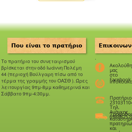
Που είναι το πρατήριο
Επικοινων
.
Το πρατήριο του συνεταιρισμού
Ακολούθη
βρίσκεται στην οδό Iωάννη Πολέμη
μας
44 (περιοχή Βούλγαρη πίσω από το
στο
Facebook
τέρμα της γραμμής του ΟΑΣΘ ). Ώ
ρες
infokouko
λειτουργίας 9πμ-8μμ καθημερινά και
Σάββατο 9πμ-4:30μμ.
Πρατήριο
23103110
Τηλ.
Ανάγκης
Τροφοδο
69888252
καταστημ
πρατηρίω
και