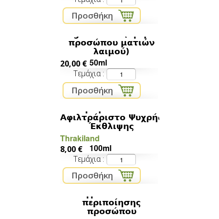
light cream (κρέμα
προσώπου ματιών
λαιμού)
50ml
20,00 €
Τεμάχια
Αμυγδαλέλαιο
Αφιλτράριστο Ψυχρής
Έκθλιψης
Thrakiland
100ml
8,00 €
Τεμάχια
Υγρό σαπούνι
περιποίησης
προσώπου