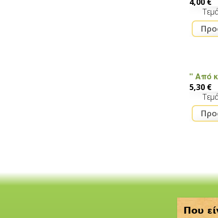
4,00 €
Τεμ
Μουσ
" Από κ
5,30 €
Τεμ
Που εί