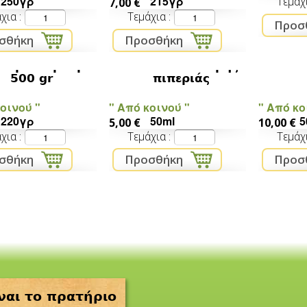
250γρ
215γρ
Τεμάχ
7,00 €
άχια
Τεμάχια
τάρδα Βρούβας
σάλτσα καυτερής
Μουστ
500 gr
πιπεριάς
οινού "
" Από κοινού "
" Από κο
220γρ
50ml
5
5,00 €
10,00 €
άχια
Τεμάχια
Τεμάχ
ναι το πρατήριο