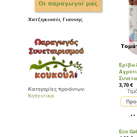
Οι παραγωγοί μας
Χατζηκιοσές Γιαννης
Τομά
Ερίβω
Αγροτι
Συνετα
3,70 €
Κατηγορίες προιόντων:
Τεμ
Κηπευτικά
Μείγμ
Eco Ga