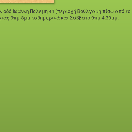
ην οδό Iωάννη Πολέμη 44 (περιοχή Βούλγαρη πίσω από το
γίας 9πμ-8μμ καθημερινά και Σάββατο 9πμ-4:30μμ.