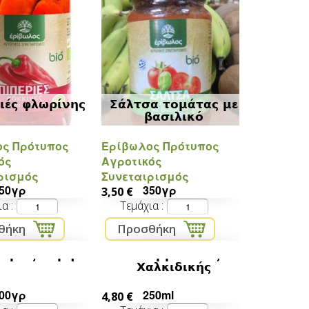
ιές φλωρίνης
Σάλτσα τομάτας με
βασιλικό
ς Πρότυπος
Ερίβωλος Πρότυπος
ός
Αγροτικός
ρισμός
Συνεταιρισμός
50γρ
350γρ
3,50 €
ια
Τεμάχια
π με ξινόμηλο
Άλειμμα ελιάς
Χαλκιδικής
00γρ
250ml
4,80 €