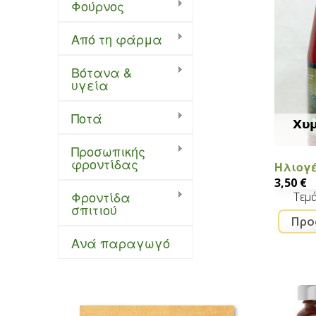
Φούρνος
Από τη φάρμα
Bότανα &
υγεία
Ποτά
Χυ
Προσωπικής
φροντίδας
Ηλιογ
3,50 €
Φροντίδα
Τεμ
σπιτιού
Ανά παραγωγό