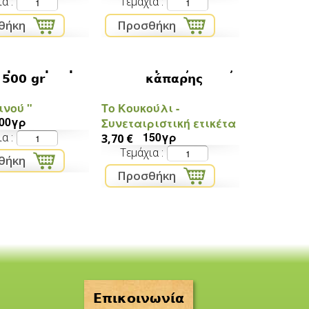
ια
Τεμάχια
άρδα Βρούβας
Βιολογικός ανθός
500 gr
κάπαρης
ινού "
Tο Κουκούλι -
00γρ
Συνεταιριστική ετικέτα
150γρ
ια
3,70 €
Τεμάχια
Επικοινωνία