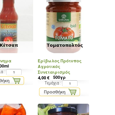
Κέτσαπ
Τοματοπολτός
ννημα
Ερίβωλος Πρότυπος
00ml
Αγροτικός
ια
Συνεταιρισμός
500γρ
4,00 €
Τεμάχια