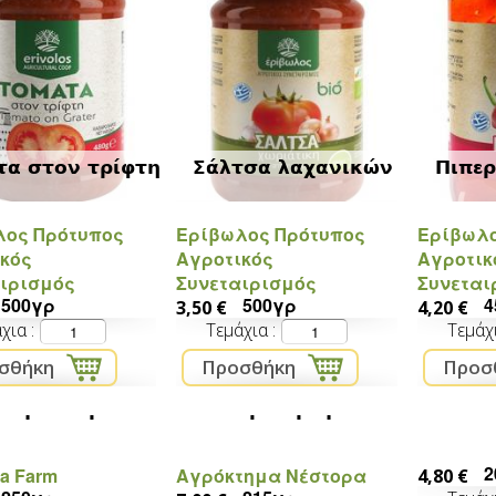
τα στον τρίφτη
Σάλτσα λαχανικών
Πιπερ
λος Πρότυπος
Ερίβωλος Πρότυπος
Ερίβωλο
κός
Αγροτικός
Αγροτικ
ιρισμός
Συνεταιρισμός
Συνεται
500γρ
500γρ
4
3,50 €
4,20 €
άχια
Τεμάχια
Τεμάχ
α για Ταμπουλέ
Βούτυρο αμυγδάλου
Κέτσα
2
ia Farm
Αγρόκτημα Νέστορα
4,80 €