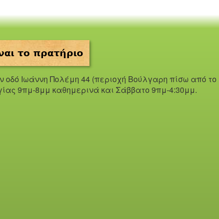
ναι το πρατήριο
ην οδό Iωάννη Πολέμη 44 (περιοχή Βούλγαρη πίσω από το
γίας 9πμ-8μμ καθημερινά και Σάββατο 9πμ-4:30μμ.