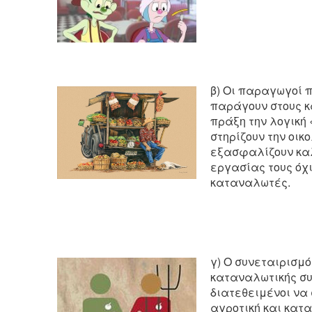
β) Οι παραγωγοί π
παράγουν στους κ
πράξη την λογική 
στηρίζουν την οικ
εξασφαλίζουν καλ
εργασίας τους όχι
καταναλωτές.
γ) Ο συνεταιρισμό
καταναλωτικής συ
διατεθειμένοι να
αγροτική και κατ