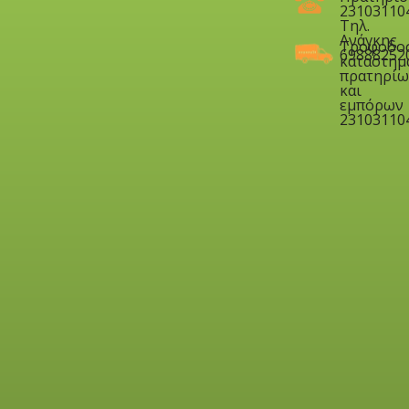
23103110
Τηλ.
Ανάγκης
Τροφοδο
69888252
καταστημ
πρατηρίω
και
εμπόρων
23103110