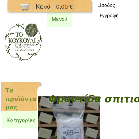
Παράκαμψη
Κενό
0,00 €
Είσοδος
προς το
Εγγραφή
κυρίως
Μενού
περιεχόμενο
Συνεταιρισμός
Κουκούλι
Τα
Φροντίδα σπιτι
προϊόντα
μας
Κατηγορίες