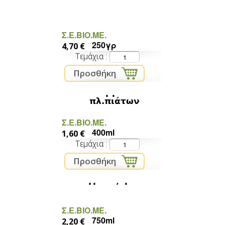
λευκό σαπούνι πλάκα
Σ.Ε.ΒΙΟ.ΜΕ.
250γρ
4,70 €
Τεμάχια
εκθαμβωτικό
πλ.πιάτων
Σ.Ε.ΒΙΟ.ΜΕ.
400ml
1,60 €
Τεμάχια
υγρό τζαμιών
Σ.Ε.ΒΙΟ.ΜΕ.
750ml
2,20 €