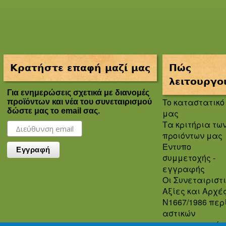
Κρατήστε επαφή μαζί μας
Πώς
λειτουργο
Για ενημερώσεις σχετικά με διανομές
To καταστατικό
προϊόντων και νέα του συνεταιρισμού
δώστε μας το email σας.
μας
Τα κριτήρια τω
προιόντων μας
Έντυπο
συμμετοχής -
εγγραφής
Οι Συνεταιριστ
Αξίες και Αρχέ
Ν1667/1986 περ
αστικών
συνεταιρισμών