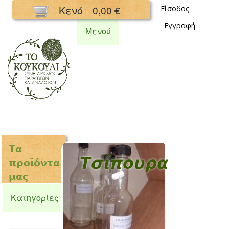
Παράκαμψη
Κενό
0,00 €
Είσοδος
προς το
Εγγραφή
κυρίως
Μενού
περιεχόμενο
Συνεταιρισμός
Κουκούλι
Τα
Τσίπουρα
προϊόντα
μας
Κατηγορίες