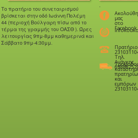
.
Το πρατήριο του συνεταιρισμού
Ακολούθη
βρίσκεται στην οδό Iωάννη Πολέμη
μας
44 (περιοχή Βούλγαρη πίσω από το
στο
Facebook
τέρμα της γραμμής του ΟΑΣΘ ). Ώ
ρες
infokouko
λειτουργίας 9πμ-8μμ καθημερινά και
Σάββατο 9πμ-4:30μμ.
Πρατήριο
23103110
Τηλ.
Ανάγκης
Τροφοδο
69888252
καταστημ
πρατηρίω
και
εμπόρων
23103110