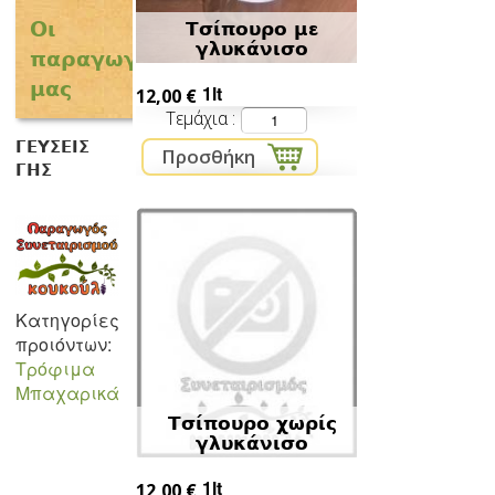
Οι
Τσίπουρο με
γλυκάνισο
παραγωγοί
μας
1lt
12,00 €
Τεμάχια
ΓΕΥΣΕΙΣ
ΓΗΣ
Κατηγορίες
προιόντων:
Τρόφιμα
Μπαχαρικά
Τσίπουρο χωρίς
γλυκάνισο
1lt
12,00 €