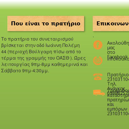
Που είναι το πρατήριο
Επικοινων
.
Το πρατήριο του συνεταιρισμού
Ακολούθη
βρίσκεται στην οδό Iωάννη Πολέμη
μας
44 (περιοχή Βούλγαρη πίσω από το
στο
Facebook
τέρμα της γραμμής του ΟΑΣΘ ). Ώ
ρες
infokouko
λειτουργίας 9πμ-8μμ καθημερινά και
Σάββατο 9πμ-4:30μμ.
Πρατήριο
23103110
Τηλ.
Ανάγκης
Τροφοδο
69888252
καταστημ
πρατηρίω
και
εμπόρων
23103110