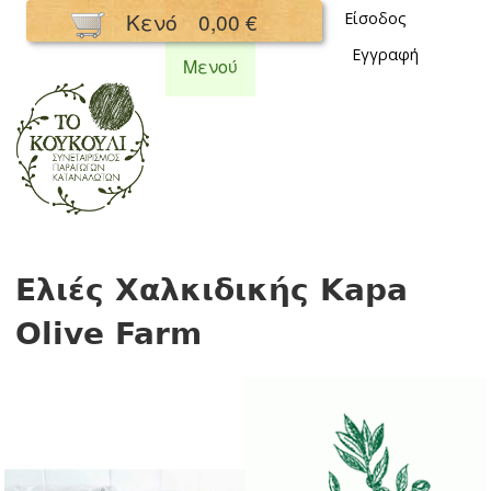
Παράκαμψη
Κενό
0,00 €
Είσοδος
προς το
Εγγραφή
κυρίως
Μενού
περιεχόμενο
Συνεταιρισμός
Κουκούλι
Ελιές Χαλκιδικής Kapa
Olive Farm